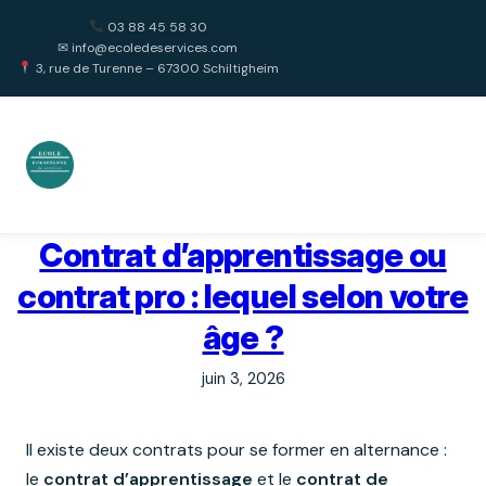
Aller
03 88 45 58 30
au
✉ info@ecoledeservices.com
contenu
3, rue de Turenne – 67300 Schiltigheim
Contrat d’apprentissage ou
contrat pro : lequel selon votre
âge ?
juin 3, 2026
Il existe deux contrats pour se former en alternance :
le
contrat d’apprentissage
et le
contrat de